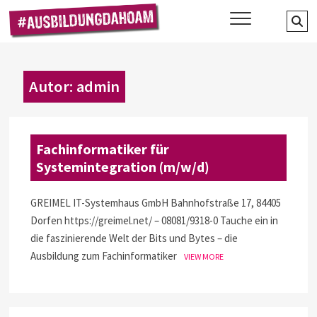
Skip
TAUFKIRCHEN(VIL
Se
AUSBILDUNGSOFFENSIVE DES
to
GEWERBEVEREINS TAUFKIRCHEN
…
BILDET AUS!
content
AKTIV E. V.
Autor:
admin
Fachinformatiker für
Systemintegration (m/w/d)
GREIMEL IT-Systemhaus GmbH Bahnhofstraße 17, 84405
Dorfen https://greimel.net/ – 08081/9318-0 Tauche ein in
die faszinierende Welt der Bits und Bytes – die
Ausbildung zum Fachinformatiker
VIEW MORE