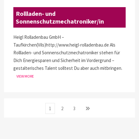
Rollladen- und
Sonnenschutzmechatroniker/in
Heigl Rolladenbau GmbH –
Taufkirchen(Vils)http://www.heigl-rolladenbau.de Als
Rollladen- und Sonnenschutzmechatroniker stehen für
Dich Energiesparen und Sicherheit im Vordergrund –
gestalterisches Talent solltest Du aber auch mitbringen.
VIEW MORE
Seitennummerierung
Page
Page
Page
Next
1
2
3
page
der
Beiträge